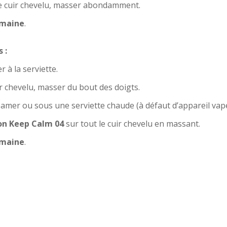
le cuir chevelu, masser abondamment.
semaine
.
 :
r à la serviette.
ir chevelu, masser du bout des doigts.
mer ou sous une serviette chaude (à défaut d’appareil vape
on Keep Calm 04
sur tout le cuir chevelu en massant.
semaine
.