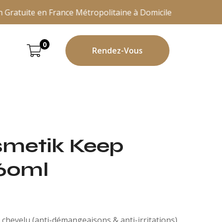
ratuite en France Métropolitaine à Domicile ou en Point Rel
0
Rendez-Vous
metik Keep
60ml
 chevelu (anti-démangeaisons & anti-irritations).