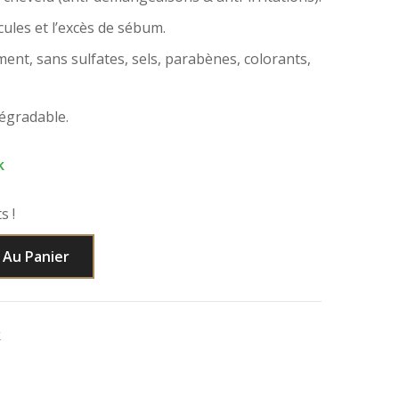
icules et l’excès de sébum.
nt, sans sulfates, sels, parabènes, colorants,
égradable.
k
s !
 Au Panier
k