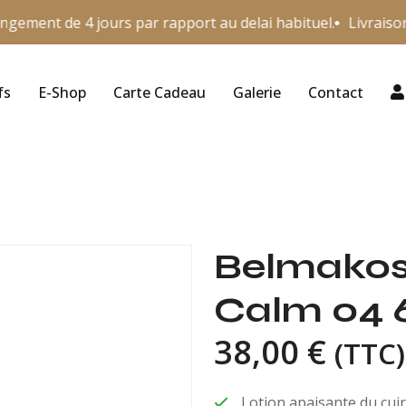
ngement de 4 jours par rapport au delai habituel.
Livraison G
fs
E-Shop
Carte Cadeau
Galerie
Contact
Belmakos
Calm 04 
38,00
€
(TTC)
Lotion apaisante du cuir