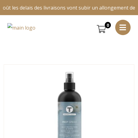
août les delais des livraisons vont subir un allongement de 4 
0