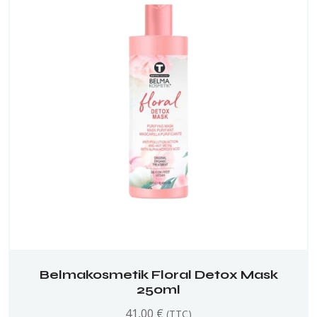
Belmakosmetik Floral Detox Mask
250ml
41,00
€
(TTC)