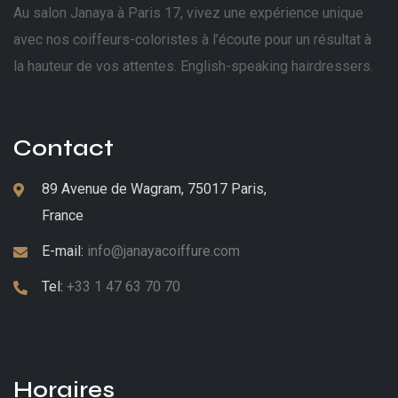
Au salon Janaya à Paris 17, vivez une expérience unique
avec nos coiffeurs-coloristes à l’écoute pour un résultat à
la hauteur de vos attentes. English-speaking hairdressers.
Contact
89 Avenue de Wagram, 75017 Paris,
France
E-mail:
info@janayacoiffure.com
Tel:
+33 1 47 63 70 70
Horaires