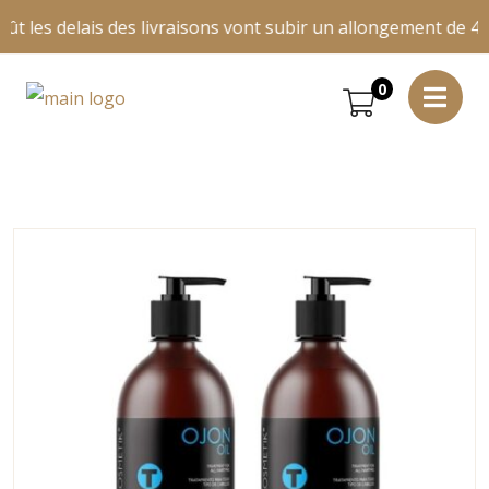
ût les delais des livraisons vont subir un allongement de 4 jo
0